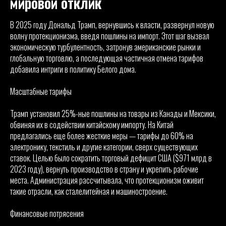
мировой отклик
В 2025 году Дональд Трамп, вернувшись к власти, развернул новую
волну протекционизма, введя пошлины на импорт. Этот шаг вызвал
экономическую турбулентность, затронув американские рынки и
глобальную торговлю, а последующая частичная отмена тарифов
добавила интриги в политику Белого дома.
Масштабные тарифы
Трамп установил 25%-ные пошлины на товары из Канады и Мексики,
обвиняя их в содействии китайскому импорту. На Китай
предлагались еще более жесткие меры — тарифы до 60% на
электронику, текстиль и другие категории, сверх существующих
ставок. Целью было сократить торговый дефицит США ($971 млрд в
2023 году), вернуть производство в страну и укрепить рабочие
места. Администрация рассчитывала, что протекционизм оживит
такие отрасли, как сталелитейная и машиностроение.
Финансовые потрясения