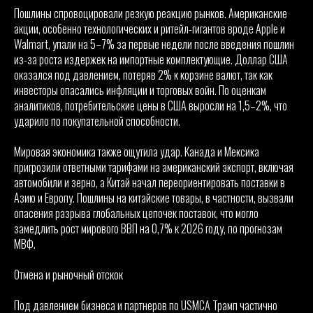
Пошлины спровоцировали резкую реакцию рынков. Американские
акции, особенно технологических и ритейл-гигантов вроде Apple и
Walmart, упали на 5–7% за первые недели после введения пошлин
из-за роста издержек на импортные комплектующие. Доллар США
оказался под давлением, потеряв 2% к корзине валют, так как
инвесторы опасались инфляции и торговых войн. По оценкам
аналитиков, потребительские цены в США выросли на 1,5–2%, что
ударило по покупательной способности.
Мировая экономика также ощутила удар. Канада и Мексика
пригрозили ответными тарифами на американский экспорт, включая
автомобили и зерно, а Китай начал переориентировать поставки в
Азию и Европу. Пошлины на китайские товары, в частности, вызвали
опасения разрыва глобальных цепочек поставок, что могло
замедлить рост мирового ВВП на 0,7% к 2026 году, по прогнозам
МВФ.
Отмена и рыночный отскок
Под давлением бизнеса и партнеров по USMCA Трамп частично