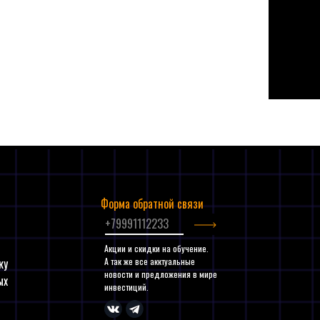
власти США пообещали вернуть деньги всем
nk, они получат доступ к своим средствам с 13
Форма обратной связи
и
Акции и скидки на обучение.
ку
А так же все акктуальные
новости и предложения в мире
ых
инвестиций.