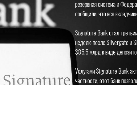
резервная система и Федера
сообщили, что все вкладчик
Signature Bank стал третьим
неделю после Silvergate и Si
$85,5 млрд в виде депозитов
Услугами Signature Bank акт
частности, этот банк позвол
реальном времени. Одна из 
в Signature $240 млн.
Signature Bank был основан 
офисами обслуживания в Нью
Северной Каролине.