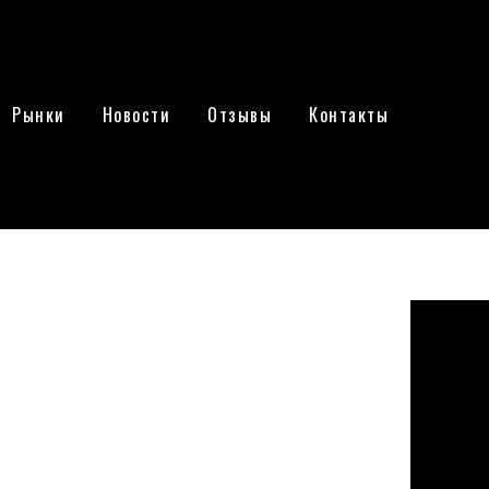
Рынки
Новости
Отзывы
Контакты
 третий за неделю
ь это Signature
нициировал закрытие Signature Bank, причиной
и. Министерство финансов, Федеральная