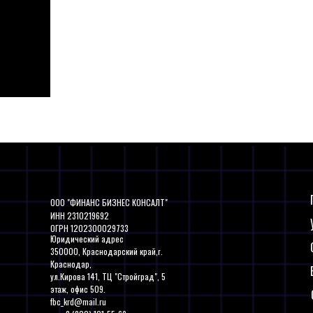
ООО "ФИНАНС БИЗНЕС КОНСАЛТ"
ИНН 2310219692
ОГРН 1202300029733
Юридический адрес
350000, Краснодарский край,г.
Краснодар,
ул.Кирова 141, ТЦ "Стройград", 5
этаж, офис 509.
fbc_krd@mail.ru