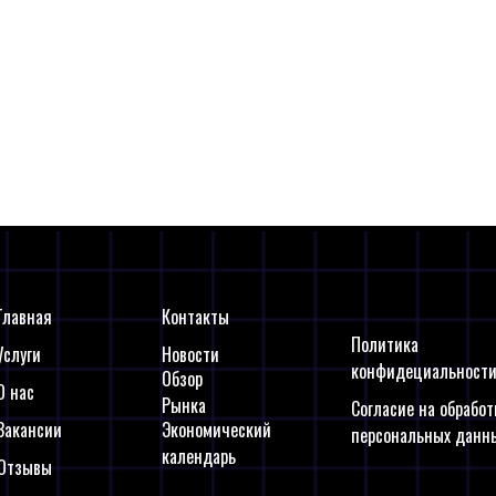
Ранее стало известно, что 
вкладчикам Silicon Valley Ba
марта.
Главная
Контакты
Политика
Услуги
Новости
конфидециальност
Обзор
О нас
Рынка
Согласие на обработ
Вакансии
Экономический
персональных данн
календарь
Отзывы