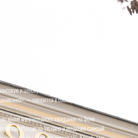
«кардинальным изменением» внешних условий для
тавки, пояснили в ЦБ, приведет к столь же
 ставок по депозитам в российских банках, что
адчикам «возросшие девальвационные и
енных бумаг, купленных в России, иностранцам.
нансовую и ценовую стабильность и защитить
ценивания», — говорится в сообщении ЦБ.
 во время внеочередного заседания на фоне
 операции России на Украине и введения санкций
нков и, что более важно, самого ЦБ. Как обычно,