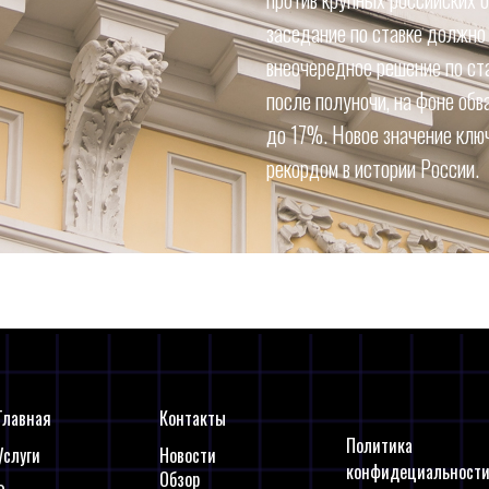
заседание по ставке должно
внеочередное решение по ст
после полуночи, на фоне обв
до 17%. Новое значение клю
рекордом в истории России.
Главная
Контакты
Политика
Услуги
Новости
конфидециальност
Обзор