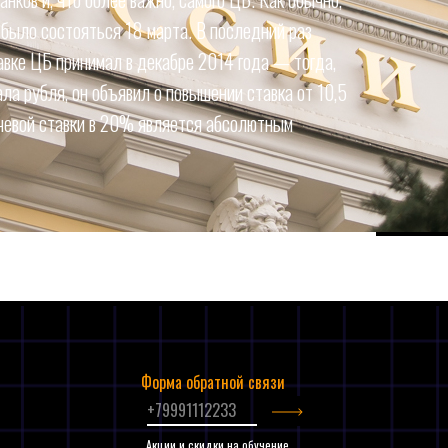
 было состояться 18 марта. В последний раз
авке ЦБ принимал в декабре 2014 года — тогда,
ала рубля, он объявил о повышении ставка от 10,5
чевой ставки в 20% является абсолютным
Форма обратной связи
и
Акции и скидки на обучение.