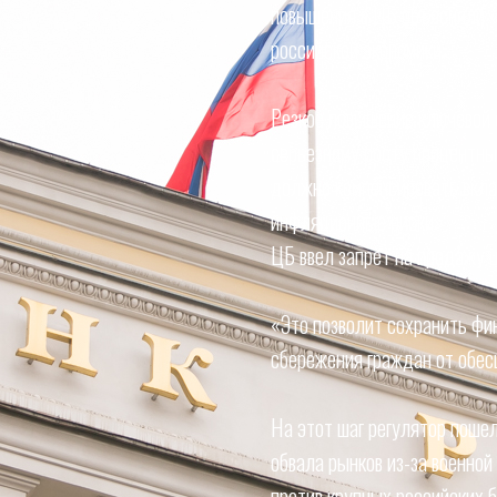
повышения в ЦБ объясняли 
российской экономики.
Резкое повышение ключевой с
серьезному росту процентных
должно компенсировать вкл
инфляционные риски».
ЦБ ввел запрет на продажу ц
«Это позволит сохранить фи
сбережения граждан от обес
На этот шаг регулятор пошел
обвала рынков из-за военной
против крупных российских ба