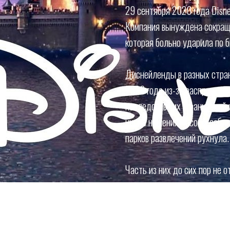
29 сентября 2020 года Disne
Компания вынуждена сокраща
которая больно ударила по 
Диснейленды в разных стран
2020 года из-за распростра
последовавших ограничений и
числе ношения масок и собл
парков развлечений рухнула.
Часть из них до сих пор не 
нового локдауна, как это сл
В конце октября 2020 года D
значительных потерях из-за 