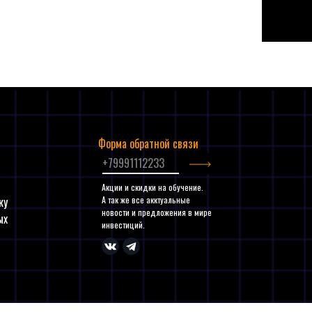
45$ за акцию.
Форма обратной связи
и
Акции и скидки на обучение.
ку
А так же все акктуальные
новости и предложения в мире
ых
инвестиций.