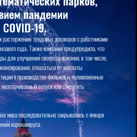
тематических парков,
твием пандемии
 COVID-19.
 к расторжению трудовых договоров с работниками
нсового года. Также компания предупредила, что
ры для улучшения своего положения, в том числе,
нансирование, отказаться от выплаты
стиции в производство фильмов и телевизионные
в неоплачиваемый отпуск или сократить
ах мира последовательно закрывались с января
ения коронавируса.