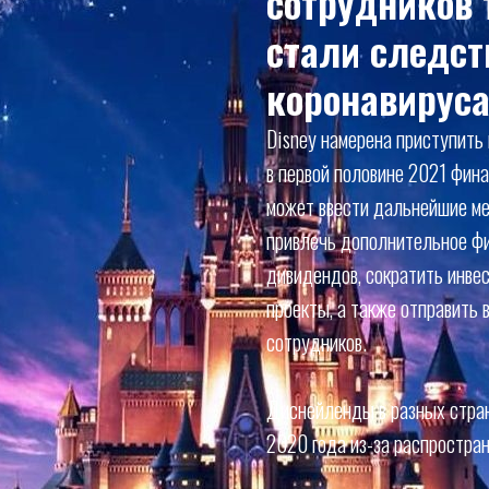
сотрудников 
стали следс
коронавируса
Disney намерена приступить
в первой половине 2021 фина
может ввести дальнейшие ме
привлечь дополнительное фи
дивидендов, сократить инве
проекты, а также отправить 
сотрудников.
Диснейленды в разных стран
2020 года из-за распростран