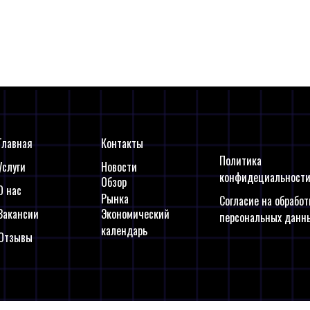
компании Disney до уровня 1
Gregory Willson
Главная
Контакты
Политика
Услуги
Новости
конфидециальност
Обзор
О нас
Рынка
Согласие на обработ
Вакансии
Экономический
персональных данн
календарь
Отзывы