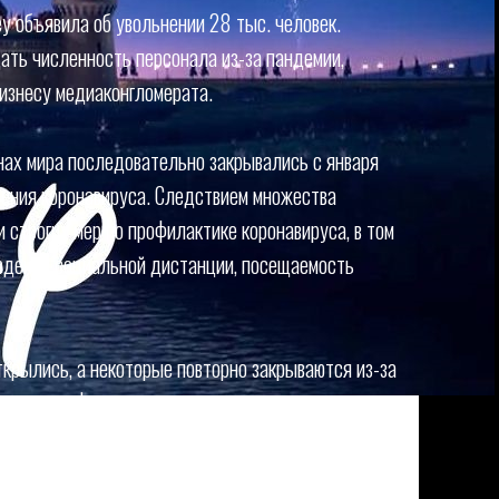
y объявила об увольнении 28 тыс. человек.
ть численность персонала из-за пандемии,
бизнесу медиаконгломерата.
ах мира последовательно закрывались с января
нения коронавируса. Следствием множества
 строгих мер по профилактике коронавируса, в том
юдения социальной дистанции, посещаемость
открылись, а некоторые повторно закрываются из-за
училось во Франции.
isney также объявила о реорганизации: при
закрытых парков развлечений и кинотеатров она