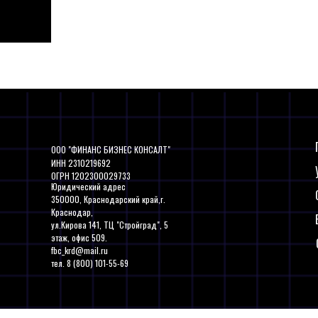
ООО "ФИНАНС БИЗНЕС КОНСАЛТ"
ИНН 2310219692
ОГРН 1202300029733
Юридический адрес
350000, Краснодарский край,г.
Краснодар,
ул.Кирова 141, ТЦ "Стройград", 5
этаж, офис 509.
fbc_krd@mail.ru
тел. 8 (800) 101-55-69