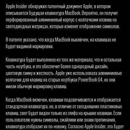
Apple Insider обнаружил патентный документ Apple, в котором
описывается будущая клавиатура MacBook. Вероятно, он получит
перфорированный алюминиевый корпус с колпачками клавиш на
светодиодных матрицах, которые изменят отображение символов.
В патенте указано, что когда MacBook выключен, на клавишах не
будет видимой маркировки.
Клавиатура будет выполнена из того же материала, что и остальная
часть ноутбука, и это обеспечит более однородный дизайн,
цветовую гамму и жесткость. Apple уже использовала алюминиевые
колпачки для клавиш на старых ноутбуках PowerBook G4, но они
имели обычную маркировку клавиш.
Когда MacBook включен, клавиши подсвечиваются и отображается
стандартная клавиатура, но, в отличие от сегодняшних пластиковых
клавиш, свет будет виден только из глифа на крышке клавиши. Если
пользователю нужны символы, смайлики или знаки препинания,
клавиатура отобразит их по-новому. Согласно Apple Insider, это будет