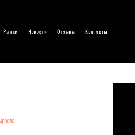
Рынки
Новости
Отзывы
Контакты
ала инвесторов
и на рынке ИИ.
ыросла
на 4 % по сравнению с аналогичным
о уже само по себе хорошо на фоне отрицательных