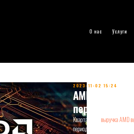
О нас
Услуги
2023-11-02 15:24
AMD порадов
перспективам
Квартальная
выручка AMD в
периодом прошлого года, чт