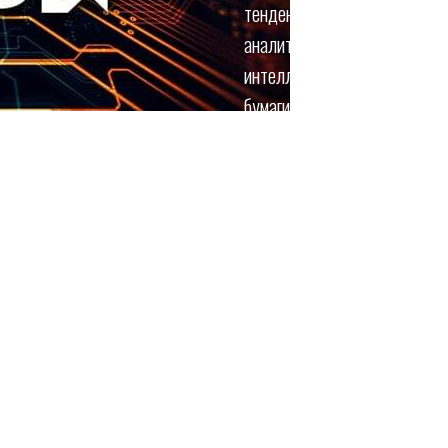
тенденций на рынке, но при 
аналитиков. Перспективы ком
интеллекта воодушевили инв
бумаги AMD завершили росто
Надо сказать, что этот эффе
которая работает в схожих у
укрепиться в цене на пару п
объяснить их уверенностью в
росту, поскольку в 2024 го
Windows в качестве стимула
новых процессоров с функци
интеллекта. По некоторым о
на рынок ПК будут оснащать